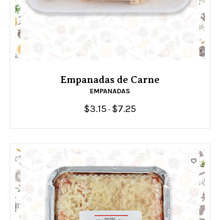
Empanadas de Carne
EMPANADAS
$
3.15
$
7.25
Rango
-
de
precios:
desde
$3.15
hasta
$7.25