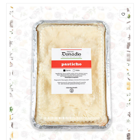
$8.45
hasta
$25.75