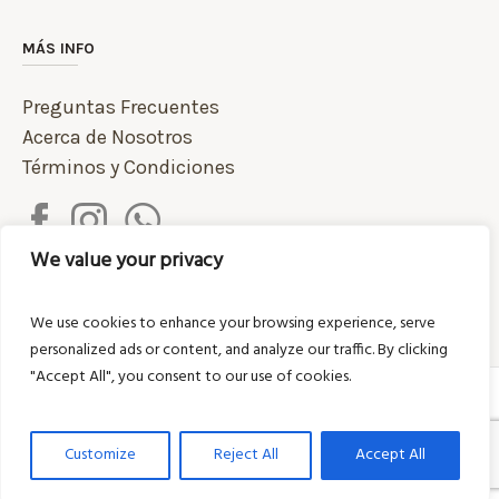
MÁS INFO
Preguntas Frecuentes
Acerca de Nosotros
Términos y Condiciones
We value your privacy
We use cookies to enhance your browsing experience, serve
personalized ads or content, and analyze our traffic. By clicking
"Accept All", you consent to our use of cookies.
/ © 2020 Pastas Donadío |
Política de Privacidad
Desarrollo Web por 4toestudio
Customize
Reject All
Accept All