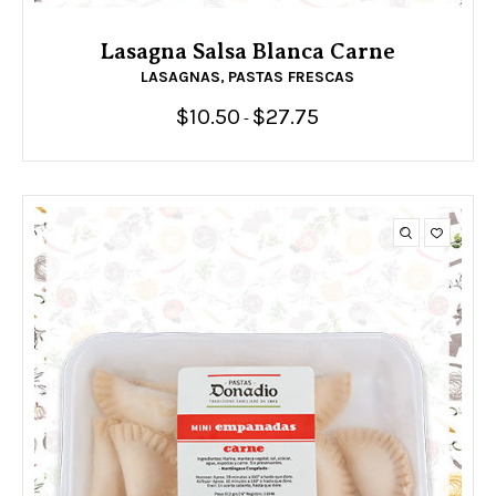
Lasagna Salsa Blanca Carne
LASAGNAS
PASTAS FRESCAS
,
$
10.50
$
27.75
Rango
-
de
precios:
desde
$10.50
hasta
$27.75