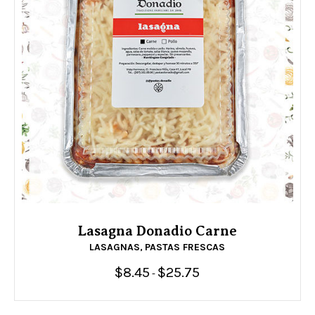
Lasagna Donadio Carne
LASAGNAS
PASTAS FRESCAS
,
$
8.45
$
25.75
Rango
-
de
precios:
desde