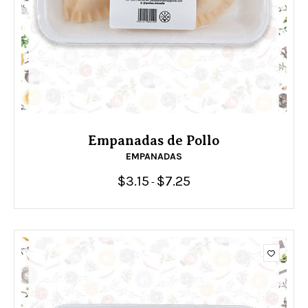
Empanadas de Pollo
EMPANADAS
$
3.15
$
7.25
Rango
-
de
precios:
desde
$3.15
hasta
$7.25