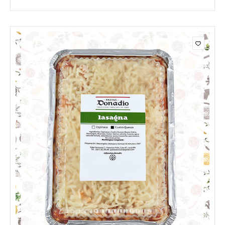
precios:
desde
$3.15
hasta
$7.25