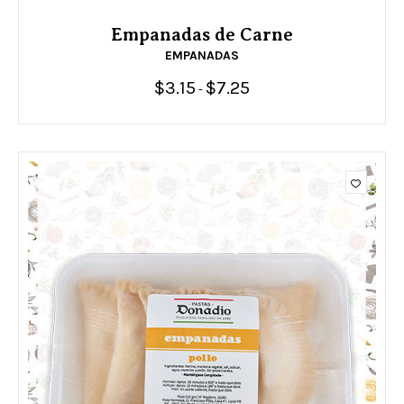
Empanadas de Carne
EMPANADAS
$
3.15
$
7.25
Rango
-
de
precios:
desde
$3.15
hasta
$7.25