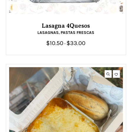
Lasagna 4Quesos
LASAGNAS
PASTAS FRESCAS
,
$
10.50
$
33.00
Rango
-
de
precios:
desde
$10.50
hasta
$33.00