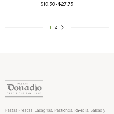
$
10.50
$
27.75
Rango
-
de
precios:
desde
$10.50
hasta
1
2
$27.75
Pastas Frescas, Lasagnas, Pastichos, Raviolis, Salsas y