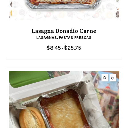
Lasagna Donadio Carne
LASAGNAS
PASTAS FRESCAS
,
$
8.45
$
25.75
Rango
-
de
precios:
desde
$8.45
hasta
$25.75