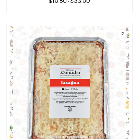
$
10.50
$
33.00
Rango
-
de
precios:
desde
$10.50
hasta
$33.00