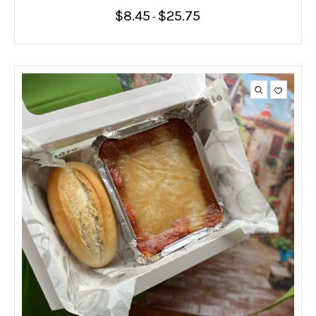
$
8.45
$
25.75
Rango
-
de
precios:
desde
$8.45
hasta
$25.75