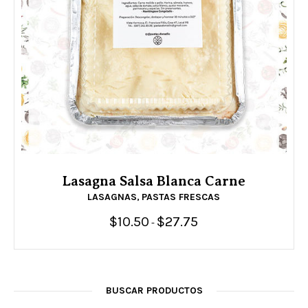
Lasagna Salsa Blanca Carne
LASAGNAS
PASTAS FRESCAS
,
$
10.50
$
27.75
Rango
-
de
precios:
desde
$10.50
hasta
$27.75
BUSCAR PRODUCTOS