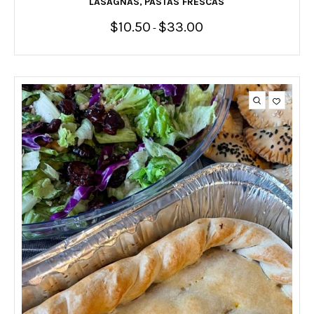
LASAGNAS
PASTAS FRESCAS
,
$
10.50
$
33.00
Rango
-
de
precios:
desde
$10.50
hasta
$33.00