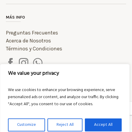
MÁS INFO
Preguntas Frecuentes
Acerca de Nosotros
Términos y Condiciones
We value your privacy
We use cookies to enhance your browsing experience, serve
personalized ads or content, and analyze our traffic. By clicking
"Accept All", you consent to our use of cookies.
/ © 2020 Pastas Donadío |
Política de Privacidad
Desarrollo Web por 4toestudio
Customize
Reject All
Accept All