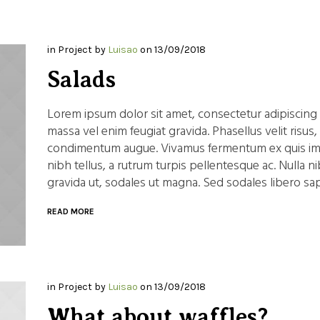
in
Project
by
Luisao
on
13/09/2018
Salads
Lorem ipsum dolor sit amet, consectetur adipiscing
massa vel enim feugiat gravida. Phasellus velit risus,
condimentum augue. Vivamus fermentum ex quis imp
nibh tellus, a rutrum turpis pellentesque ac. Nulla ni
gravida ut, sodales ut magna. Sed sodales libero sapi
READ MORE
in
Project
by
Luisao
on
13/09/2018
What about waffles?